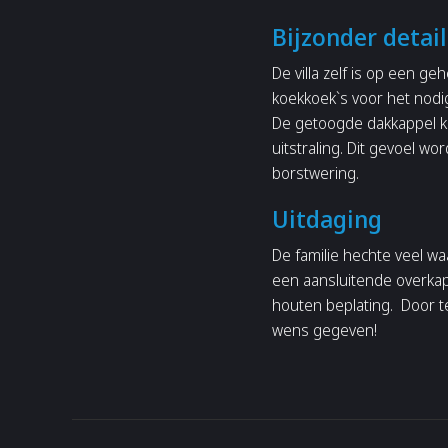
Bijzonder detail
De villa zelf is op een g
koekkoek`s voor het nodig
De getoogde dakkappel ko
uitstraling. Dit gevoel w
borstwering.
Uitdaging
De familie hechte veel wa
een aansluitende overka
houten beplating. Door te
wens gegeven!