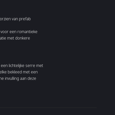
oorzien van prefab
t voor een romantieke
natie met donkere
een lichtelijke serre met
elke bekleed met een
he invulling aan deze